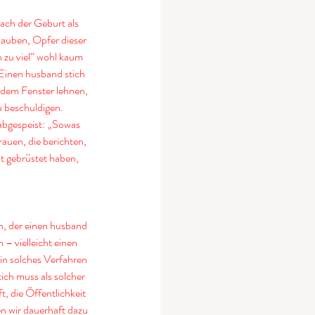
ach der Geburt als 
lauben, Opfer dieser 
 zu viel“ wohl kaum 
 Einen husband stich 
s dem Fenster lehnen, 
u beschuldigen. 
abgespeist: „Sowas 
auen, die berichten, 
t gebrüstet haben, 
n, der einen husband 
 – vielleicht einen 
in solches Verfahren 
ich muss als solcher 
, die Öffentlichkeit 
en wir dauerhaft dazu 