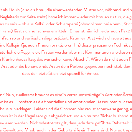
als Doula (also als Frau, die einer werdenden Mutter vor, während und n
egleiterin zur Seite steht) habe ich immer wieder mit Frauen zu tun, die g
n zu sein – ob aus Kalkül oder Schlamperei (obwohl man bei einem „Stich
 kann) lässt sich nur schwer ermitteln. Eines ist nämlich leider auch Fakt:
fach so und verlässlich diagnostiziert. Kaum ein Arzt wird sich soweit au
ine Kollegin (ja, auch Frauen praktizieren ihn) dieser grausamen Technik z
ürlich die Regel, viele Frauen werden aber mit Kommentaren wie diesen 
Krankenhausalltag, das war sicher keine Absicht“. Wären da nicht auch Fr
 Arzt oder die behandelnde Ärztin dem Partner gegenüber noch stolz dami
dass der letzte Stich jetzt speziell für ihn sei.
 Nun, zuallererst braucht es eine*n vertrauenswürdige*n Arzt oder Ärzti
nn ist es – insofern es die finanziellen und emotionalen Ressourcen zulassen
aus zu verklagen. Leider sind die Chancen hier realistischerweise gering, e
aus ist in der Regel sehr gut abgesichert und ein mutmaßlicher husband st
ewiesen werden. Nichtsdestotrotz gilt, dass jede dazu geführte Debatte hilft
ass Gewalt und Missbrauch in der Geburtshilfe ein Thema sind. Nur so trag