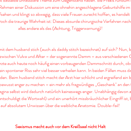
amt dasselbe unfassbare Thema zum Gegenstand haben: die Praxis rundum d
 Rahmen einer Diskussion um eine ohnehin angeschlagene Geburtshilfe im
sehen und klingt so abwegig, dass viele Frauen zurecht hoffen, es handelt 
ch die traurige Wahrheit ist: Dieses absurde chirurgische Verfahren nach d
alles andere als das (Achtung, Triggerwarnung)!
it dem husband stich (auch als daddy stitch bezeichnet) auf sich? Nun, be
zwischen Vulva und After – der sogenannte Damm – aus verschiedenen 
rzte auch heute noch häufig einen vorbeugenden Dammschnitt durch, obw
 ein spontaner Riss sehr viel besser verheilen kann. In beiden Fällen muss 
en. Beim husband stitch macht der Arzt hier schlicht und ergreifend ein b
bewusst enger zu machen – ein mehr als fragwürdiges „Geschenk" an den 
ina selbst wird dadurch natürlich keineswegs enger. Unabhängig davon als
ntschuldigt die Wortwahl) und ein unerhört missbräuchlicher Eingriff ist, 
auf absolutem Unwissen über die weibliche Anatomie. Double-fail!
Sexismus macht auch vor dem Kreißsaal nicht Halt