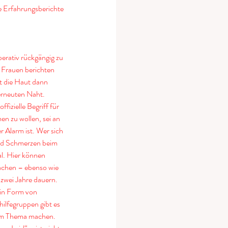
e Erfahrungsberichte 
erativ rückgängig zu 
 Frauen berichten 
t die Haut dann 
erneuten Naht. 
fizielle Begriff für 
n zu wollen, sei an 
 Alarm ist. Wer sich 
und Schmerzen beim 
l. Hier können 
chen – ebenso wie 
 zwei Jahre dauern. 
 in Form von 
lfegruppen gibt es 
zum Thema machen. 