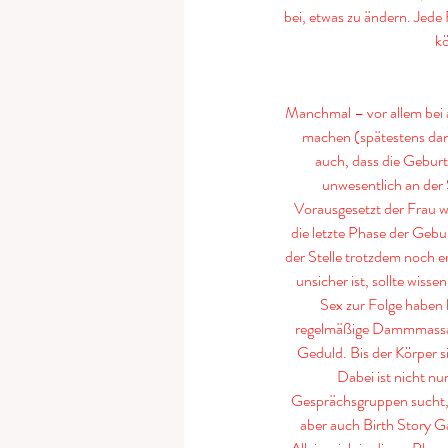
bei, etwas zu ändern. Jede
kö
Manchmal – vor allem bei a
machen (spätestens dann
auch, dass die Geburt
unwesentlich an der 
Vorausgesetzt der Frau wir
die letzte Phase der Geb
der Stelle trotzdem noch e
unsicher ist, sollte wis
Sex zur Folge haben 
regelmäßige Dammmassage
Geduld. Bis der Körper si
Dabei ist nicht nu
Gesprächsgruppen sucht, 
aber auch Birth Story G