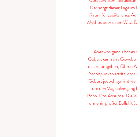
Überschriften, die alles
Der sorgt dieser Tage im
Raum für zusätzliches Auf
Mythos oder einen Witz. Do
Aber was genau hat es m
Geburt kann das Gewebe 
das zu umgehen, führen Ä
Standpunkt vertritt, dass
Geburt jedoch genäht werd
um den Vaginaleingang 
Papa. Das Absurde: Die Vag
ohnehin großer Bullshit (e