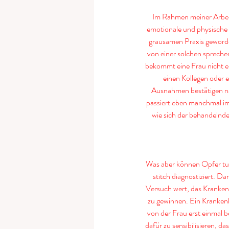
Im Rahmen meiner Arbeit 
emotionale und physische B
grausamen Praxis geworde
von einer solchen sprechen
bekommt eine Frau nicht ein
einen Kollegen oder e
Ausnahmen bestätigen nat
passiert eben manchmal im 
wie sich der behandelnde
Was aber können Opfer tun?
stitch diagnostiziert. Da
Versuch wert, das Krankenh
zu gewinnen. Ein Krankenh
von der Frau erst einmal b
dafür zu sensibilisieren, d