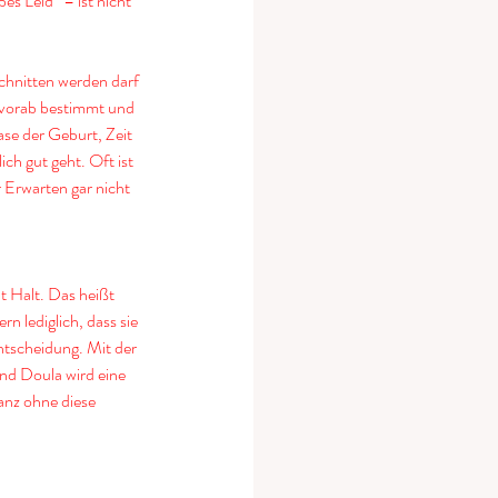
es Leid“ – ist nicht 
schnitten werden darf 
, vorab bestimmt und 
ase der Geburt, Zeit 
h gut geht. Oft ist 
 Erwarten gar nicht 
t Halt. Das heißt 
 lediglich, dass sie 
ntscheidung. Mit der 
nd Doula wird eine 
nz ohne diese 