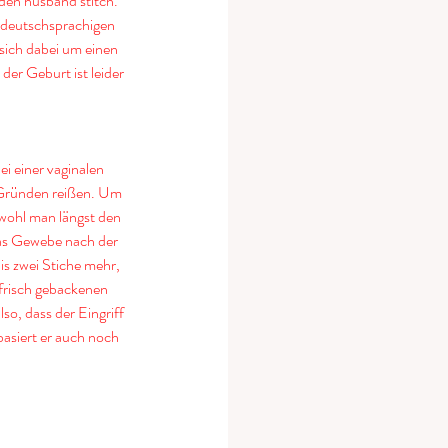
en husband stitch. 
 deutschsprachigen 
sich dabei um einen 
er Geburt ist leider 
i einer vaginalen 
Gründen reißen. Um 
ohl man längst den 
das Gewebe nach der 
is zwei Stiche mehr, 
frisch gebackenen 
o, dass der Eingriff 
basiert er auch noch 