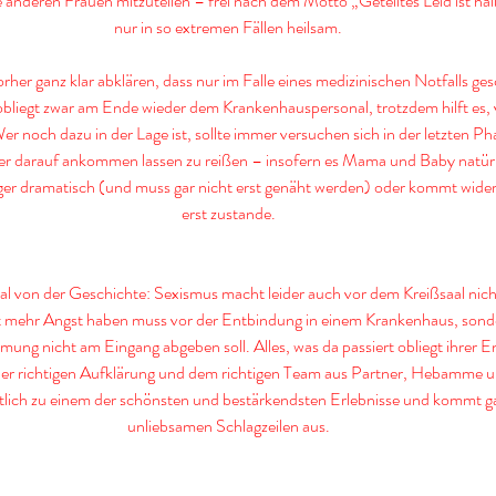
se anderen Frauen mitzuteilen – frei nach dem Motto „Geteiltes Leid ist halb
nur in so extremen Fällen heilsam.
rher ganz klar abklären, dass nur im Falle eines medizinischen Notfalls ge
, obliegt zwar am Ende wieder dem Krankenhauspersonal, trotzdem hilft es
er noch dazu in der Lage ist, sollte immer versuchen sich in der letzten Ph
ber darauf ankommen lassen zu reißen – insofern es Mama und Baby natürlic
iger dramatisch (und muss gar nicht erst genäht werden) oder kommt wider
erst zustande.
al von der Geschichte: Sexismus macht leider auch vor dem Kreißsaal nich
t mehr Angst haben muss vor der Entbindung in einem Krankenhaus, sondern
mung nicht am Eingang abgeben soll. Alles, was da passiert obliegt ihrer E
 der richtigen Aufklärung und dem richtigen Team aus Partner, Hebamme u
lich zu einem der schönsten und bestärkendsten Erlebnisse und kommt ga
unliebsamen Schlagzeilen aus.