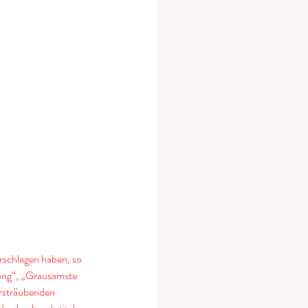
rschlagen haben, so 
dung“, „Grausamste 
arsträubenden 