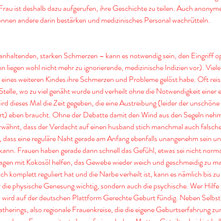
 Frau ist deshalb dazu aufgerufen, ihre Geschichte zu teilen. Auch anonym
nnen andere darin bestärken und medizinisches Personal wachrütteln.
nhaltenden, starken Schmerzen – kann es notwendig sein, den Eingriff op
 liegen wohl nicht mehr zu ignorierende, medizinische Indizien vor). Viele
 eines weiteren Kindes ihre Schmerzen und Probleme gelöst habe. Oft reis
Stelle, wo zu viel genäht wurde und verheilt ohne die Notwendigkeit einer 
d dieses Mal die Zeit gegeben, die eine Austreibung (leider der unschöne of
urt) eben braucht. Ohne der Debatte damit den Wind aus den Segeln nehme
rwähnt, dass der Verdacht auf einen husband stich manchmal auch falscher
sen, dass eine reguläre Naht gerade am Anfang ebenfalls unangenehm sein 
kann. Frauen haben gerade dann schnell das Gefühl, etwas sei nicht norma
n mit Kokosöl helfen, das Gewebe wieder weich und geschmeidig zu ma
ch komplett reguliert hat und die Narbe verheilt ist, kann es nämlich bis zu
r die physische Genesung wichtig, sondern auch die psychische. Wer Hilfe
wird auf der deutschen Plattform Gerechte Geburt fündig. Neben Selbsthi
atherings, also regionale Frauenkreise, die die eigene Geburtserfahrung 