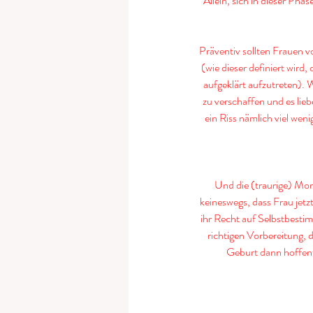
Allein, sich in dieser Pha
Präventiv sollten Frauen vo
(wie dieser definiert wird
aufgeklärt aufzutreten). W
zu verschaffen und es lie
ein Riss nämlich viel wen
Und die (traurige) Mor
keineswegs, dass Frau jetz
ihr Recht auf Selbstbestim
richtigen Vorbereitung,
Geburt dann hoffent