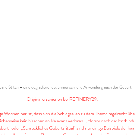
and Stitch – eine degradierende, unmenschliche Anwendung nach der Geburt
Original erschienen bei 
REFINERY29
.
ge Wochen her ist, dass sich die Schlagzeilen zu dem Thema regelrecht übe
licherweise kein bisschen an Relevanz verloren. „Horror nach der Entbin
burt“ oder „Schreckliches Geburtsritual“ sind nur einige Beispiele der ha