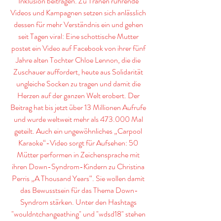
Inklusion beitragen. Zu Tränen rührende 
Videos und Kampagnen setzen sich anlässlich 
dessen für mehr Verständnis ein und gehen 
seit Tagen viral: Eine schottische Mutter 
postet ein Video auf Facebook von ihrer fünf 
Jahre alten Tochter Chloe Lennon, die die 
Zuschauer auffordert, heute aus Solidarität 
ungleiche Socken zu tragen und damit die 
Herzen auf der ganzen Welt erobert. Der 
Beitrag hat bis jetzt über 13 Millionen Aufrufe 
und wurde weltweit mehr als 473.000 Mal 
geteilt. Auch ein ungewöhnliches „Carpool 
Karaoke“-Video sorgt für Aufsehen: 50 
Mütter performen in Zeichensprache mit 
ihren Down-Syndrom-Kindern zu Christina 
Perris „A Thousand Years“. Sie wollen damit 
das Bewusstsein für das Thema Down-
Syndrom stärken. Unter den Hashtags 
"wouldntchangeathing" und "wdsd18" stehen 