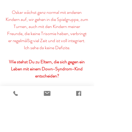
Oskar wächst ganz normal mit anderen 
Kindern auf, wir gehen in die Spielgruppe, zum 
Turnen, auch mit den Kindern meiner 
Freunde, die keine Trisomie haben, verbringt 
er regelmäßig viel Zeit und ist voll integriert. 
Ich sehe da keine Defizite.
Wie stehst Du zu Eltern, die sich gegen ein 
Leben mit einem Down-Syndrom-Kind 
entscheiden?
Ich bin absolut keine Abtreibungsgegnerin, wir 
haben als Frauen lange genug dafür gekämpft, 
selbst entscheiden zu dürfen, ob wir ein Kind 
bekommen möchten oder nicht. Ich bin auch 
nicht dagegen, dass sich jemand gegen ein 
Kind mit Behinderung entscheidet – bis zu 