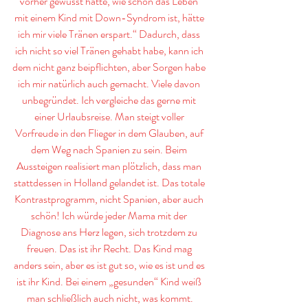
vorher gewusst hätte, wie schön das Leben 
mit einem Kind mit Down-Syndrom ist, hätte 
ich mir viele Tränen erspart.“ Dadurch, dass 
ich nicht so viel Tränen gehabt habe, kann ich 
dem nicht ganz beipflichten, aber Sorgen habe 
ich mir natürlich auch gemacht. Viele davon 
unbegründet. Ich vergleiche das gerne mit 
einer Urlaubsreise. Man steigt voller 
Vorfreude in den Flieger in dem Glauben, auf 
dem Weg nach Spanien zu sein. Beim 
Aussteigen realisiert man plötzlich, dass man 
stattdessen in Holland gelandet ist. Das totale 
Kontrastprogramm, nicht Spanien, aber auch 
schön! Ich würde jeder Mama mit der 
Diagnose ans Herz legen, sich trotzdem zu 
freuen. Das ist ihr Recht. Das Kind mag 
anders sein, aber es ist gut so, wie es ist und es 
ist ihr Kind. Bei einem „gesunden“ Kind weiß 
man schließlich auch nicht, was kommt.