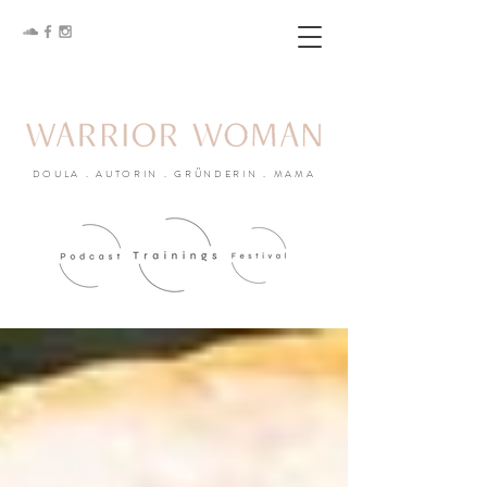
DOULA . AUTORIN . GRÜNDERIN . MAMA